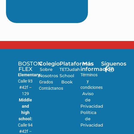
BOSTON
Colegio
Plataformas
Más
Síguenos
FLEX
información
Sobre
TETJudah
Elementary:
Términos
Nosotros
School
Calle 93
y
Book
Grados
#42f –
condiciones
Contáctanos
Aviso
129
de
Middle
Privacidad
and
Política
high
de
school:
Privacidad
Calle 94
#42f –